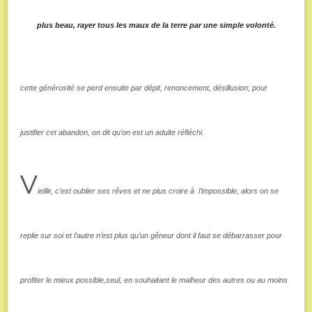
plus beau, rayer tous les maux de la terre par une simple volonté.
cette générosité se perd ensuite par dépit, renoncement, désillusion; pour
justifier cet abandon, on dit qu’on est un adulte réfléchi.
V
ieillir, c’est oublier ses rêves et ne plus croire à l’impossible; alors on se
replie sur soi et l’autre n’est plus qu’un gêneur dont il faut se débarrasser pour
profiter le mieux possible,seul, en souhaitant le malheur des autres ou au moins