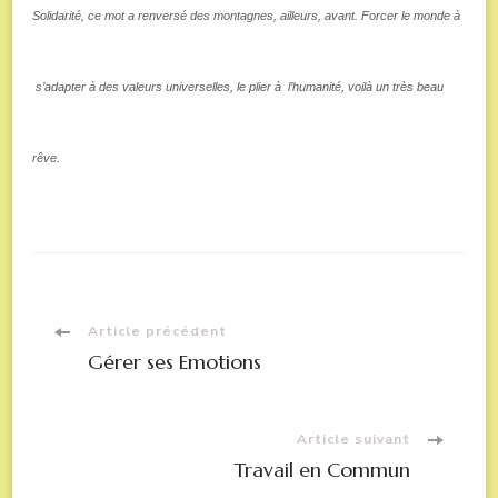
Solidarité, ce mot a renversé des montagnes, ailleurs, avant. Forcer le monde à
s’adapter à des valeurs universelles, le plier à l’humanité, voilà un très beau
rêve.
Navigation
Article précédent
Gérer ses Emotions
d'article
Article suivant
Travail en Commun