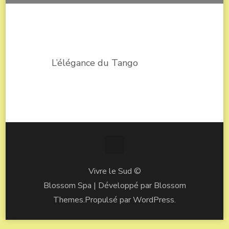
L’élégance du Tango
Vivre le Sud ©
Blossom Spa | Développé par
Blossom
Themes
.Propulsé par
WordPress
.