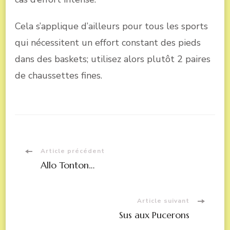
Cela s’applique d’ailleurs pour tous les sports
qui nécessitent un effort constant des pieds
dans des baskets; utilisez alors plutôt 2 paires
de chaussettes fines.
Navigation
Article précédent
Allo Tonton…
d'article
Article suivant
Sus aux Pucerons